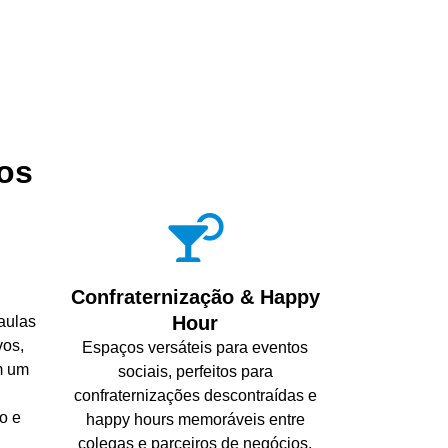
os
Confraternização & Happy
Hour
 aulas
vos,
Espaços versáteis para eventos
m um
sociais, perfeitos para
confraternizações descontraídas e
o e
happy hours memoráveis entre
colegas e parceiros de negócios.