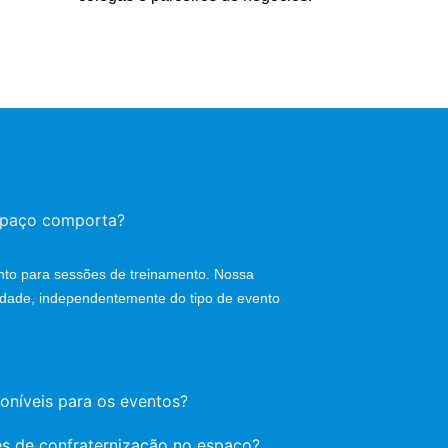
spaço comporta?
nto para sessões de treinamento. Nossa
alidade, independentemente do tipo de evento
poníveis para os eventos?
es de confraternização no espaço?