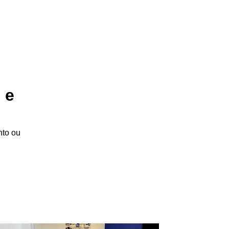
 e
nto ou