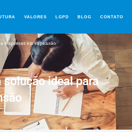
UTURA
VALORES
LGPD
BLOG
CONTATO
para empresas em expansão
 a solução ideal para
nsão