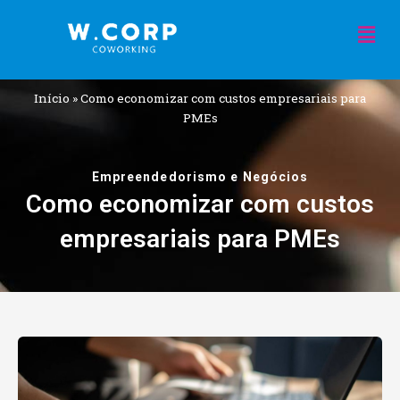
Ir
Men
para
o
conteúdo
Início
»
Como economizar com custos empresariais para
PMEs
Empreendedorismo e Negócios
Como economizar com custos
empresariais para PMEs