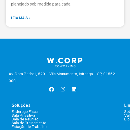
planejado sob medida para cada
LEIA MAIS »
Av. Dom Pedro I, 520 – Vila Monumento, Ipiranga – SP, 01552-
000
Facebook
Instagram
Linkedin
Soluções
Li
Endereço Fiscal
So
Sala Privativa
Val
Sala de Reunião
Bl
Sala de Treinamento
Estação de Trabalho