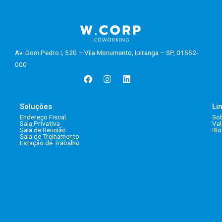
Av. Dom Pedro I, 520 – Vila Monumento, Ipiranga – SP, 01552-
000
Facebook
Instagram
Linkedin
Soluções
Li
Endereço Fiscal
So
Sala Privativa
Val
Sala de Reunião
Bl
Sala de Treinamento
Estação de Trabalho